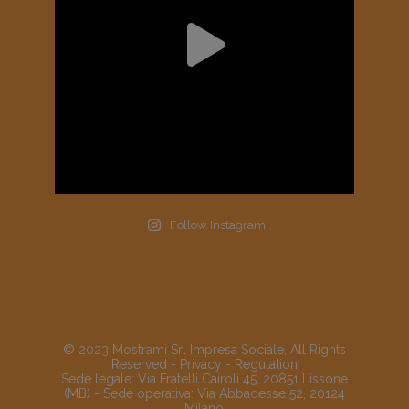
Follow Instagram
© 2023 Mostrami Srl Impresa Sociale, All Rights
Reserved -
Privacy
-
Regulation
Sede legale: Via Fratelli Cairoli 45, 20851 Lissone
(MB) - Sede operativa: Via Abbadesse 52, 20124
Milano