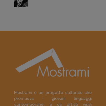
Mostrami è un progetto culturale che
promuove i giovani linguaggi
contemporanei e gli artisti visivi