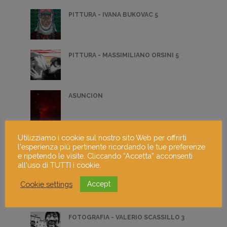
PITTURA - IVANA BUKOVAC 5
PITTURA - MASSIMILIANO ORSINI 5
ASUNCION
CATANIA
Utilizziamo i cookie sul nostro sito Web per offrirti
l'esperienza più pertinente ricordando le tue preferenze
e ripetendo le visite. Cliccando “Accetta” acconsenti
all'uso di TUTTI i cookie.
FOTOGRAFIA LAURA CEMIN 3
Cookie settings
Accept
FOTOGRAFIA - VALERIO SCASSILLO 3