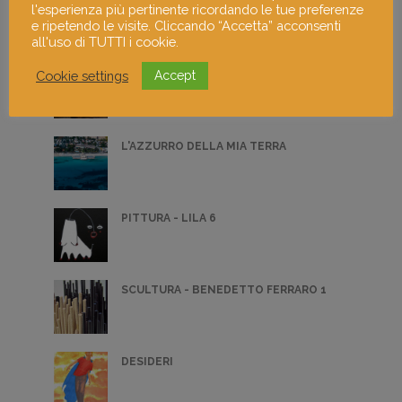
PITTURA - ANDREA SAVAZZI 3
l'esperienza più pertinente ricordando le tue preferenze
e ripetendo le visite. Cliccando “Accetta” acconsenti
all'uso di TUTTI i cookie.
Cookie settings
FOTOGRAFIA DI MATTIA TOSELLI 2
Accept
L'AZZURRO DELLA MIA TERRA
PITTURA - LILA 6
SCULTURA - BENEDETTO FERRARO 1
DESIDERI