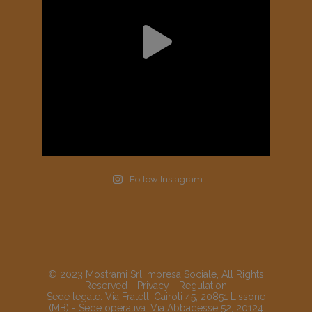
Follow Instagram
© 2023 Mostrami Srl Impresa Sociale, All Rights
Reserved -
Privacy
-
Regulation
Sede legale: Via Fratelli Cairoli 45, 20851 Lissone
(MB) - Sede operativa: Via Abbadesse 52, 20124