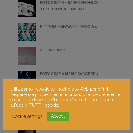
FOTOGRAFIA - SARA CANONICI -
TOSSICO INDIPENDENTE
PITTURA - GIOVANNI MASCIA 4
ALTURA ROSA
FOTOGRAFIA MARIA SAGGESE 4
Utilizziamo i cookie sul nostro sito Web per offrirti
l'esperienza più pertinente ricordando le tue preferenze
SCULTURA - KATERYNA VESHTAK 1
e ripetendo le visite. Cliccando “Accetta” acconsenti
all'uso di TUTTI i cookie.
Cookie settings
Accept
SCULTURA - STEFANO VIGNALI 4