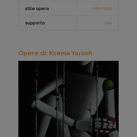
stile opera
informale
supporto
tela
Opere di: Ksenia Yarosh