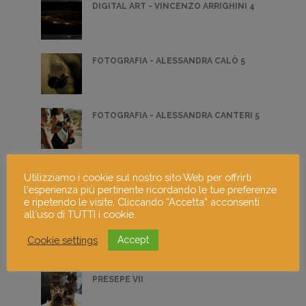
DIGITAL ART - VINCENZO ARRIGHINI 4
FOTOGRAFIA - ALESSANDRA CALÒ 5
FOTOGRAFIA - ALESSANDRA CANTERI 5
SCULTURA - FLAVIA GAGLINI 3
Utilizziamo i cookie sul nostro sito Web per offrirti
l'esperienza più pertinente ricordando le tue preferenze
e ripetendo le visite. Cliccando “Accetta” acconsenti
all'uso di TUTTI i cookie.
OIL SUPREMACY
Cookie settings
Accept
PRESEPE VII