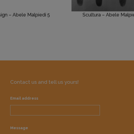
ign – Abele Malpiedi 5
Scultura – Abele Malpi
Contact us and tell us yours!
Email address
Message