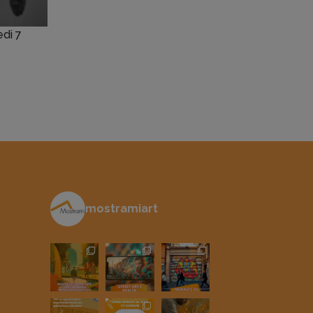
edi 7
mostramiart