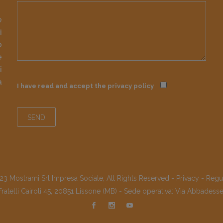
e
i
o
e
i
à
I have read and accept the
privacy policy
3 Mostrami Srl Impresa Sociale, All Rights Reserved -
Privacy
-
Regu
Fratelli Cairoli 45, 20851 Lissone (MB) - Sede operativa: Via Abbadess