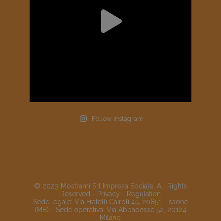
Follow Instagram
© 2023 Mostrami Srl Impresa Sociale, All Rights
Reserved -
Privacy
-
Regulation
Sede legale: Via Fratelli Cairoli 45, 20851 Lissone
(MB) - Sede operativa: Via Abbadesse 52, 20124
Milano